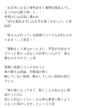
『お正月になると毎年必ず１週間位寝込んでし
まうのが心配で😟』と・・・
年明けには元気に通われ
『1日も寝込まずにお正月を過ごせました』と笑
顔😊
『皆さんが行っている筋膜リリースも2月からや
ります！』と宣言！！
『運動をして来なかった上に、手芸が大好きで
ズ〜っと座りっぱなしの日常だったので、肩も
腰もカチカチで』と😢
実際に筋膜リリースを行うと、
体の硬さは勿論、可動域が狭く
動いていない筋肉、動かしていない筋肉が殆ど
でした。
『体が楽になってきて、動くことがあんなに億
劫だったのに
信じられないくらい、心も体も素直に動くよう
になった気がします』とニッコリ😊