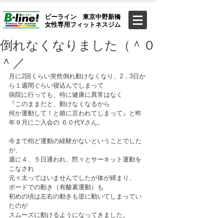
ビーライン 東京中野新橋
女性専用フィットネスジム
倒れなくなりました（＾０
＾／
月に2回くらい突然倒れ動けなくなり、2，3日か
ら１週間ぐらい寝込んでしまって
病院に行っても、特に健康に異常はなく
『このままだと、動けなくなるから
何か運動して！と娘に言われてしまって』と昨
年９月にご入会の ６０代Yさん。
今まで殆ど運動の経験がないということでした
が、
週に４、５日通われ、黙々とサーキット運動を
こなされ
元々太ってはいませんでしたが体が締まり、
ボードでの動き（有酸素運動）も
初めの頃は左右の動きも逆に動いてしまってい
たのが
スムーズに動けるようになってきました。