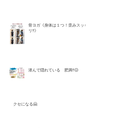
骨ヨガ《身体は１つ！歪みスッキ
リ‼️》
潜んで隠れている 肥満‼️😖
クセになる🤗