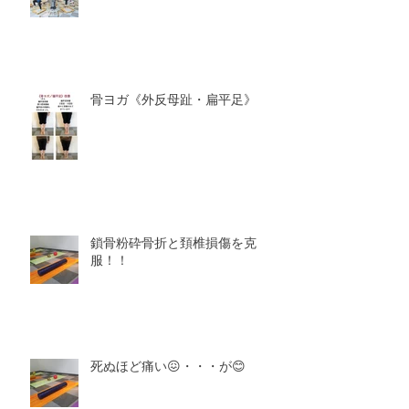
骨ヨガ《外反母趾・扁平足》
鎖骨粉砕骨折と頚椎損傷を克
服！！
死ぬほど痛い😖・・・が😊