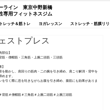
ーライン 東京中野新橋
性専用フィットネスジム
トレッチ＆筋トレ
ヨガレッスン
ストレッチ・筋膜リリ
ェストプレス
肉部位】
背筋・僧帽筋・三角筋・上腕二頭筋・三頭筋
果】
骨を動かし、肩回りの筋肉・二の腕を引き締め、肩こり解消・背中を
締めます。
ンを引く際に息を吐きながらお腹を引き締め、腹筋にも効果がありま
＃背筋＃僧帽筋＃三角筋＃上腕二頭筋＃上腕三頭筋