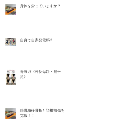
身体を労っていますか？
自身で自家発電‼️💡
骨ヨガ《外反母趾・扁平
足》
鎖骨粉砕骨折と頚椎損傷を
克服！！