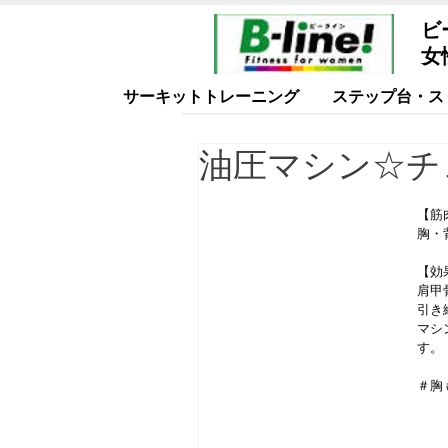
ビ
女
サーキットトレーニング
ステップ台・ス
油圧マシン☆チ
【筋
胸・
【効
肩甲
引き
マシ
す。
＃胸