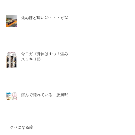
死ぬほど痛い😖・・・が😊
骨ヨガ《身体は１つ！歪み
スッキリ‼️》
潜んで隠れている 肥満‼️😖
クセになる🤗