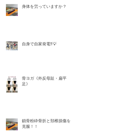
身体を労っていますか？
自身で自家発電‼️💡
骨ヨガ《外反母趾・扁平
足》
鎖骨粉砕骨折と頚椎損傷を
克服！！