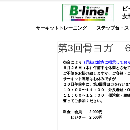
ビ
女
サーキットトレーニング
ステップ台・ス
第3回骨ヨガ 
​都合により
（詳細は館内に掲示してお
６月２６日（木）午前中を休業とさせ
ご不便をお掛け致しますが、ご容赦・
サーキット運動はお休みですが
２６日午前中に、第3回骨ヨガを行いま
１０：００〜１１：００　外反母趾・O
１１：００〜１２：００　側湾症・腰
奮ってご参加ください。
料金　会員　　2,000円
　　ビジター　2,500円