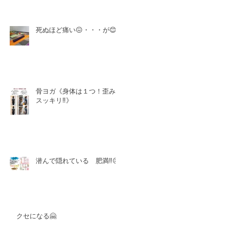
死ぬほど痛い😖・・・が😊
骨ヨガ《身体は１つ！歪み
スッキリ‼️》
潜んで隠れている 肥満‼️😖
クセになる🤗