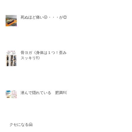
死ぬほど痛い😖・・・が😊
骨ヨガ《身体は１つ！歪み
スッキリ‼️》
潜んで隠れている 肥満‼️😖
クセになる🤗