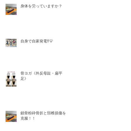
身体を労っていますか？
自身で自家発電‼️💡
骨ヨガ《外反母趾・扁平
足》
鎖骨粉砕骨折と頚椎損傷を
克服！！