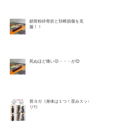
鎖骨粉砕骨折と頚椎損傷を克
服！！
死ぬほど痛い😖・・・が😊
骨ヨガ《身体は１つ！歪みスッキ
リ‼️》