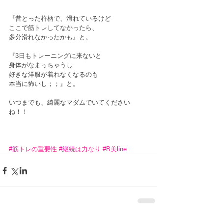
『昔とった杵柄で、滑れているけど
ここで筋トレしてなかったら、
多分滑れなかったかも』と。
『3日もトレーニングに来ないと
身体がなまっちゃうし　　　　　
好きな洋服が着れなくなるのも
本当に怖いし；；』と。
いつまでも、綺麗なマダムでいてください
ね！！
#筋トレの重要性
#継続は力なり
#B美line