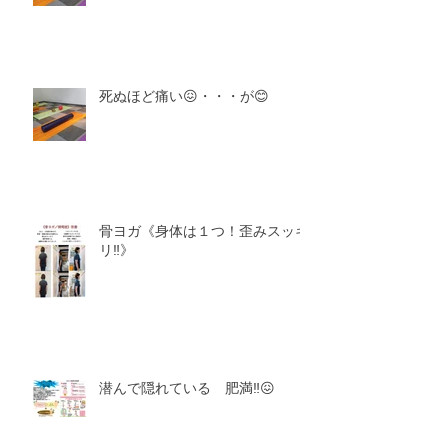
死ぬほど痛い😖・・・が😊
骨ヨガ《身体は１つ！歪みスッキ
リ‼️》
潜んで隠れている 肥満‼️😖