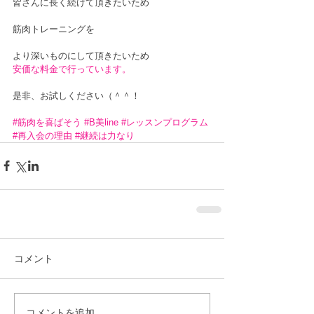
皆さんに長く続けて頂きたいため
筋肉トレーニングを
より深いものにして頂きたいため
安価な料金で行っています。
是非、お試しください（＾＾！
#筋肉を喜ばそう
#B美line
#レッスンプログラム
#再入会の理由
#継続は力なり
コメント
コメントを追加…