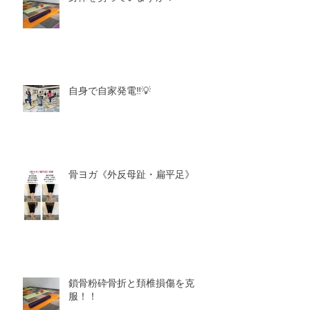
自身で自家発電‼️💡
骨ヨガ《外反母趾・扁平足》
鎖骨粉砕骨折と頚椎損傷を克
服！！