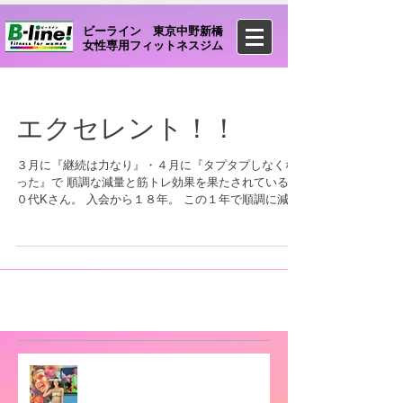
ビーライン 東京中野新橋
女性専用フィットネスジム
エクセレント！！
３月に『継続は力なり』・４月に『タプタプしなくな
った』で 順調な減量と筋トレ効果を果たされている５
０代Kさん。 入会から１８年。 この１年で順調に減量
に成功され とても良い結果が出ました。 筋トレ＆食事
療法＆飲酒節制により １年で徐々に体重を６キロ落と
し ４月からの３カ月で...
【フラ・タヒチアンダンス】レッ
スンスタート❗️