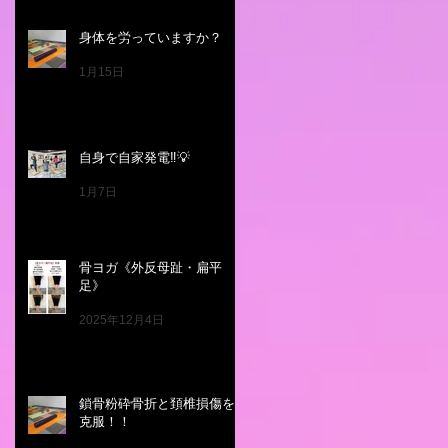
身体を労っていますか？
1月15日
自身で自家発電‼️💡
1月7日
骨ヨガ《外反母趾・扁平
足》
2025年12月4日
鎖骨粉砕骨折と頚椎損傷を
克服！！