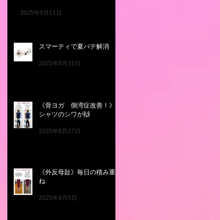
2025年9月11日
スマーティで夏バテ解消
2025年8月31日
《骨ヨガ 側湾症改善！》T
シャツのシワが🙌
2025年8月27日
《外反母趾》毎日の積み重
ね
2025年8月5日