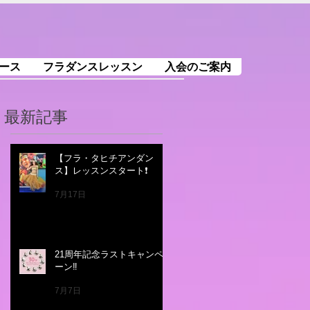
ース
フラダンスレッスン
入会のご案内
最新記事
【フラ・タヒチアンダン
ス】レッスンスタート❗️
7月17日
21周年記念ラストキャンペ
ーン‼️
7月7日