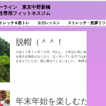
ーライン 東京中野新橋
性専用フィットネスジム
トレッチ＆筋トレ
ヨガレッスン
ストレッチ・筋膜リリ
脱帽（＾＾！
入会１７年７ヶ月７０代 Hさん。 ２年ほど前に体調
を崩され食欲がなくなり、元々太っている方ではあり
ませんでしたが、更に痩せてしまいました。 体調を
徐々に戻され、食事の量も増えて健康的になられたの
ですが、 お腹の皮下脂肪が気になり始めたようで、今
年の９月半ばごろ...
年末年始を楽しむた