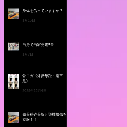
身体を労っていますか？
1月15日
自身で自家発電‼️💡
1月7日
骨ヨガ《外反母趾・扁平
足》
2025年12月4日
鎖骨粉砕骨折と頚椎損傷を
克服！！