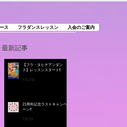
ース
フラダンスレッスン
入会のご案内
最新記事
【フラ・タヒチアンダン
ス】レッスンスタート❗️
7月17日
21周年記念ラストキャンペ
ーン‼️
7月7日