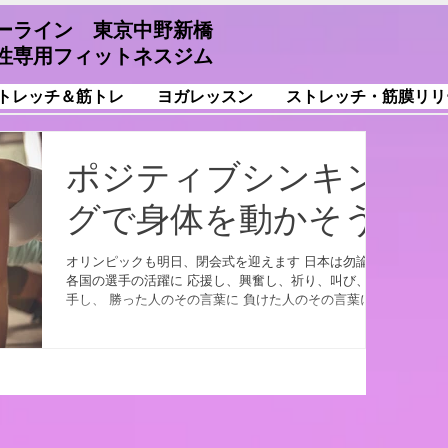
ーライン 東京中野新橋
性専用フィットネスジム
トレッチ＆筋トレ
ヨガレッスン
ストレッチ・筋膜リリ
ポジティブシンキン
グで身体を動かそう
オリンピックも明日、閉会式を迎えます 日本は勿論、
各国の選手の活躍に 応援し、興奮し、祈り、叫び、拍
手し、 勝った人のその言葉に 負けた人のその言葉に
涙を流した方もたくさんいらっしゃると思います 普通
の人間には考えられないほどの 辛く・苦しい練習と努
力の日々を費やし...